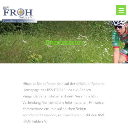
Impressum
Hinweis: Sie befinden sich auf der offiziellen Vereins-
Homepage des RSV FROH Fulda e.V. Ähnlich
klingende Seiten stehen mit dem Verein nicht in
Verbindung. Vermeintliche Informationen, Hinweise,
Kommentare etc., die auf solchen Seiten
veröffentlicht werden, repräsentieren nicht den RSV
FROH Fulda e.V.