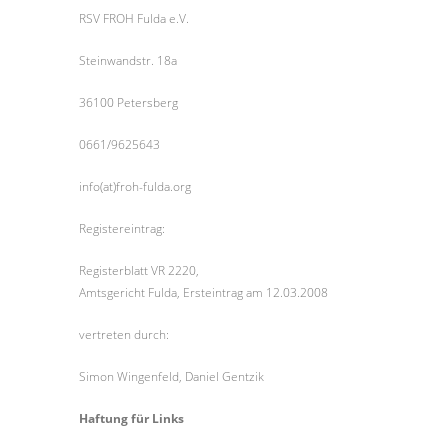
RSV FROH Fulda e.V.
Steinwandstr. 18a
36100 Petersberg
0661/9625643
info(at)froh-fulda.org
Registereintrag:
Registerblatt VR 2220,
Amtsgericht Fulda, Ersteintrag am 12.03.2008
vertreten durch:
Simon Wingenfeld, Daniel Gentzik
Haftung für Links